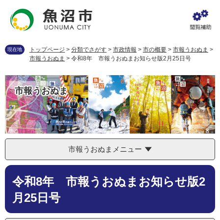
ペ
メ
ー
ニ
ジ
ュ
の
ー
先
を
トップページ
>
分類でさがす
>
市政情報
>
市の概要
>
市報うおぬま
>
現在地
頭
飛
市報うおぬま
>
令和8年 市報うおぬまお知らせ版2月25日号
で
ば
す
し
。
て
市報うおぬま
本
文
へ
市報うおぬまメニュー
本
令和8年 市報うおぬまお知らせ版2
文
月25日号