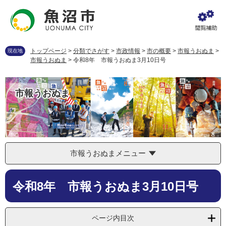
ペ
メ
ー
ニ
ジ
ュ
の
ー
先
を
トップページ
>
分類でさがす
>
市政情報
>
市の概要
>
市報うおぬま
>
現在地
頭
飛
市報うおぬま
>
令和8年 市報うおぬま3月10日号
で
ば
す
し
。
て
市報うおぬま
本
文
へ
市報うおぬまメニュー
本
令和8年 市報うおぬま3月10日号
文
ページ内目次