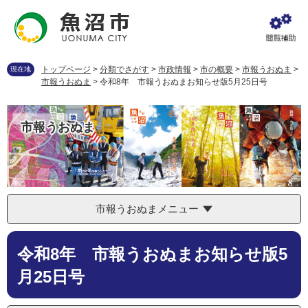
ペ
メ
ー
ニ
ジ
ュ
の
ー
先
を
トップページ
>
分類でさがす
>
市政情報
>
市の概要
>
市報うおぬま
>
現在地
頭
飛
市報うおぬま
>
令和8年 市報うおぬまお知らせ版5月25日号
で
ば
す
し
。
て
市報うおぬま
本
文
へ
市報うおぬまメニュー
本
令和8年 市報うおぬまお知らせ版5
文
月25日号