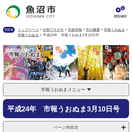
ペ
メ
ー
ニ
ジ
ュ
の
ー
先
を
トップページ
>
分類でさがす
>
市政情報
>
市の概要
>
市報うおぬま
>
現在地
頭
飛
市報うおぬま
>
平成24年 市報うおぬま3月10日号
で
ば
す
し
。
て
市報うおぬま
本
文
へ
市報うおぬまメニュー
本
平成24年 市報うおぬま3月10日号
文
ページ内目次