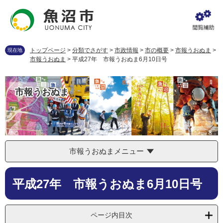
ペ
メ
ー
ニ
ジ
ュ
の
ー
先
を
トップページ
>
分類でさがす
>
市政情報
>
市の概要
>
市報うおぬま
>
現在地
頭
飛
市報うおぬま
>
平成27年 市報うおぬま6月10日号
で
ば
す
し
。
て
市報うおぬま
本
文
へ
市報うおぬまメニュー
本
平成27年 市報うおぬま6月10日号
文
ページ内目次