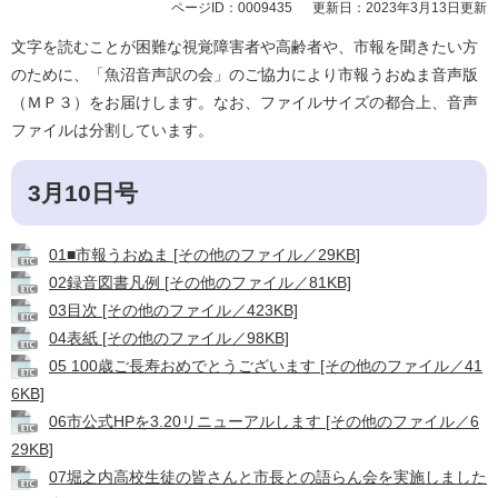
ページID：0009435
更新日：2023年3月13日更新
文字を読むことが困難な視覚障害者や高齢者や、市報を聞きたい方
のために、「魚沼音声訳の会」のご協力により市報うおぬま音声版
（ＭＰ３）をお届けします。なお、ファイルサイズの都合上、音声
ファイルは分割しています。
3月10日号
01■市報うおぬま [その他のファイル／29KB]
02録音図書凡例 [その他のファイル／81KB]
03目次 [その他のファイル／423KB]
04表紙 [その他のファイル／98KB]
05 100歳ご長寿おめでとうございます [その他のファイル／41
6KB]
06市公式HPを3.20リニューアルします [その他のファイル／6
29KB]
07堀之内高校生徒の皆さんと市長との語らん会を実施しました