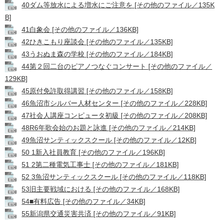
40ダム等放水による増水にご注意を [その他のファイル／135K
B]
41白象会 [その他のファイル／136KB]
42ひきこもり座談会 [その他のファイル／135KB]
43うおぬま森の学校 [その他のファイル／184KB]
44第２回二台のピアノつなぐコンサート [その他のファイル／
129KB]
45原付免許取得講習 [その他のファイル／158KB]
46魚沼市シルバー人材センター [その他のファイル／228KB]
47社会人講座コンピュータ初級 [その他のファイル／208KB]
48R6年歌会始のお題と詠進 [その他のファイル／214KB]
49魚沼サンティックスクール [その他のファイル／12KB]
50 1新入社員教育 [その他のファイル／196KB]
51 2第二種電気工事士 [その他のファイル／181KB]
52 3魚沼サンティックスクール [その他のファイル／118KB]
53旧主要戦域における [その他のファイル／168KB]
54■有料広告 [その他のファイル／34KB]
55新潟県交通災害共済 [その他のファイル／91KB]