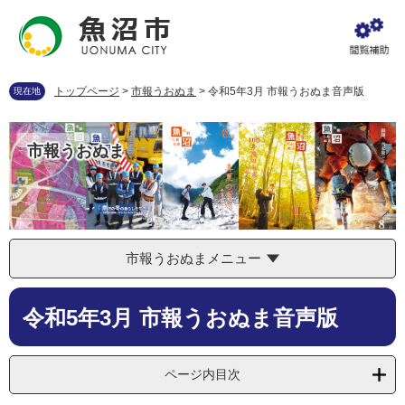
ペ
メ
ー
ニ
ジ
ュ
の
ー
先
を
トップページ
>
市報うおぬま
>
令和5年3月 市報うおぬま音声版
現在地
頭
飛
で
ば
す
し
市報うおぬま
。
て
本
文
へ
市報うおぬまメニュー
本
令和5年3月 市報うおぬま音声版
文
ページ内目次