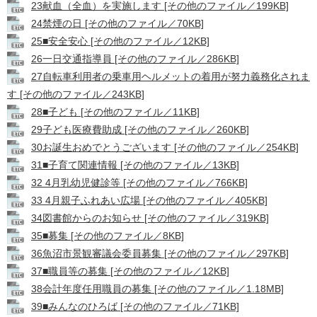
23献血（全血）を実施します [その他のファイル／199KB]
24禁煙の日 [その他のファイル／70KB]
25■安全安心 [その他のファイル／12KB]
26一日交通指導員 [その他のファイル／286KB]
27自転車利用者の乗車用ヘルメットの着用が努力義務化されま
す [その他のファイル／243KB]
28■子ども [その他のファイル／11KB]
29子ども医療費助成 [その他のファイル／260KB]
30お誕生おめでとうございます [その他のファイル／254KB]
31■子育て関連情報 [その他のファイル／13KB]
32 4月乳幼児健診等 [その他のファイル／766KB]
33 4月親子ふれあい広場 [その他のファイル／405KB]
34図書館からのお知らせ [その他のファイル／319KB]
35■募集 [その他のファイル／8KB]
36魚沼市景観審議会委員募集 [その他のファイル／297KB]
37■職員等の募集 [その他のファイル／12KB]
38会計年度任用職員の募集 [その他のファイル／1.18MB]
39■みんなのひろば [その他のファイル／71KB]