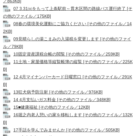
／863KB]
07 3.31㈮をもって上条駅前～貫木区間の路線バス運行終了 [そ
の他のファイル／175KB]
08春の環境美化運動にご協力ください [その他のファイル／14
2KB]
09見晴らしの湯こまみの入湯税を変更します [その他のファイ
ル／79KB]
10固定資産課税台帳の閲覧 [その他のファイル／259KB]
11土地・家屋価格等縦覧帳簿の縦覧 [その他のファイル／225K
B]
12 4月マイナンバーカード日曜窓口 [その他のファイル／291K
B]
13狂犬病予防注射 [その他のファイル／976KB]
14 4月支払いガス料金 [その他のファイル／348KB]
15■健康福祉 [その他のファイル／12KB]
16堀之内老人憩いの家を移転します [その他のファイル／132K
B]
17手話を学んでみませんか [その他のファイル／505KB]