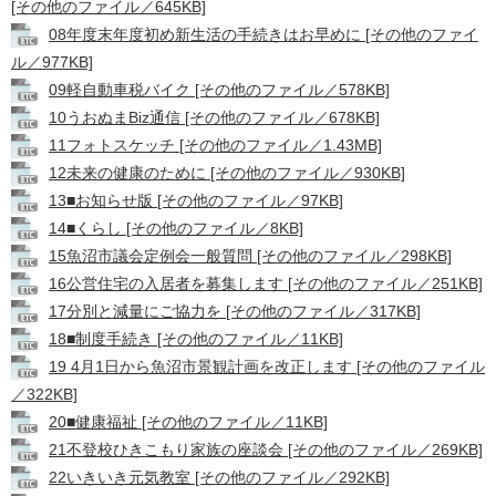
[その他のファイル／645KB]
08年度末年度初め新生活の手続きはお早めに [その他のファイ
ル／977KB]
09軽自動車税バイク [その他のファイル／578KB]
10うおぬまBiz通信 [その他のファイル／678KB]
11フォトスケッチ [その他のファイル／1.43MB]
12未来の健康のために [その他のファイル／930KB]
13■お知らせ版 [その他のファイル／97KB]
14■くらし [その他のファイル／8KB]
15魚沼市議会定例会一般質問 [その他のファイル／298KB]
16公営住宅の入居者を募集します [その他のファイル／251KB]
17分別と減量にご協力を [その他のファイル／317KB]
18■制度手続き [その他のファイル／11KB]
19 4月1日から魚沼市景観計画を改正します [その他のファイル
／322KB]
20■健康福祉 [その他のファイル／11KB]
21不登校ひきこもり家族の座談会 [その他のファイル／269KB]
22いきいき元気教室 [その他のファイル／292KB]