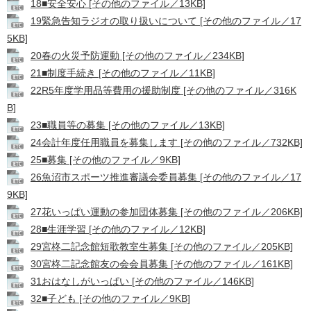
18■安全安心 [その他のファイル／13KB]
19緊急告知ラジオの取り扱いについて [その他のファイル／17
5KB]
20春の火災予防運動 [その他のファイル／234KB]
21■制度手続き [その他のファイル／11KB]
22R5年度学用品等費用の援助制度 [その他のファイル／316K
B]
23■職員等の募集 [その他のファイル／13KB]
24会計年度任用職員を募集します [その他のファイル／732KB]
25■募集 [その他のファイル／9KB]
26魚沼市スポーツ推進審議会委員募集 [その他のファイル／17
9KB]
27花いっぱい運動の参加団体募集 [その他のファイル／206KB]
28■生涯学習 [その他のファイル／12KB]
29宮柊二記念館短歌教室生募集 [その他のファイル／205KB]
30宮柊二記念館友の会会員募集 [その他のファイル／161KB]
31おはなしがいっぱい [その他のファイル／146KB]
32■子ども [その他のファイル／9KB]