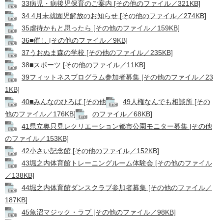
33病児・病後児保育のご案内 [その他のファイル／321KB]
34 4月未就園児解放のお知らせ [その他のファイル／274KB]
35虐待かもと思ったら [その他のファイル／159KB]
36■催し [その他のファイル／9KB]
37うおぬま森の学校 [その他のファイル／235KB]
38■スポーツ [その他のファイル／11KB]
39フィットネスプログラム参加者募集 [その他のファイル／23
1KB]
40■みんなのひろば [その他
49人権なんでも相談所 [その
他のファイル／176KB]
のファイル／68KB]
41県立奥只見レクリエーション都市公園モニター募集 [その他
のファイル／153KB]
42小さい記念館 [その他のファイル／152KB]
43堀之内体育館トレーニングルーム体験会 [その他のファイル
／138KB]
44堀之内体育館ダンスクラブ参加者募集 [その他のファイル／
187KB]
45魚沼マジック・ラブ [その他のファイル／98KB]