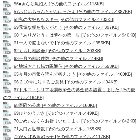
56■きらり魚沼人 [その他のファイル／118KB]
57おじいちゃんとがんばったよ [その他のファイル／387KB]
58私の大好きなスキー [その他のファイル／733KB]
59元気な朝をありがとう [その他のファイル／397KB]
60「ありがとう」は夢への第一歩 [その他のファイル／940KB]
61一人で悩まないで [その他のファイル／355KB]
62くらし相談会 [その他のファイル／203KB]
63一月の相談件数 [その他のファイル／44KB]
64地域おこし協力隊通信 [その他のファイル／553KB]
65今月の市報を読んで答えよう [その他のファイル／460KB]
66 2.10号に対するご意見 [その他のファイル／94KB]
67トルコ・シリア地震救済金の募金箱を設置しました [その他
のファイル／164KB]
68寄附の公表 [その他のファイル／160KB]
69ひとのうごき [その他のファイル／49KB]
70ごめいふくをお祈りいたします [その他のファイル／642KB]
71人口と世帯数 [その他のファイル／169KB]
72がんばる魚沼っ子 [その他のファイル／117KB]