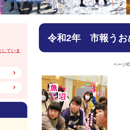
本
文
令和2年 市報うお
生していま
ページID