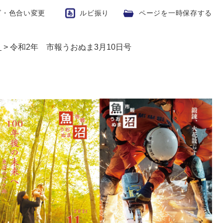
ズ・色合い変更
ルビ振り
ページを一時保存する
ま
>
令和2年 市報うおぬま3月10日号