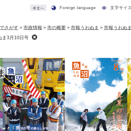
Foreign language
文字サイ
本文へ
でさがす
>
市政情報
>
市の概要
>
市報うおぬま
>
市報うおぬ
ま3月10日号
ま