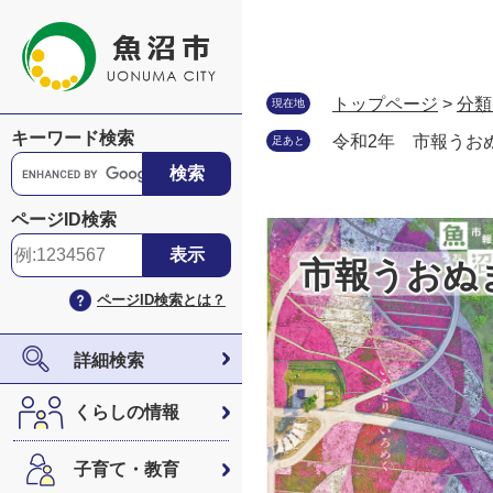
ペ
メ
ー
ニ
ジ
ュ
の
ー
トップページ
>
分類
現在地
先
を
キーワード検索
令和2年 市報うおぬ
足あと
頭
飛
G
で
ば
o
す
し
o
ページID検索
。
て
g
本
l
市報うおぬ
文
e
ページID検索とは？
へ
カ
ス
タ
詳細検索
ム
検
くらしの情報
索
子育て・教育