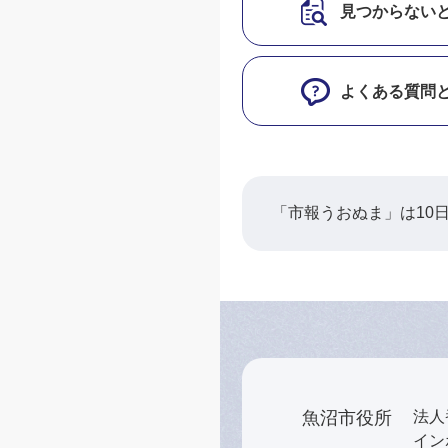
見つからない
よくある質問
「市報うおぬま」は10
魚沼市役所
法人番
インボ