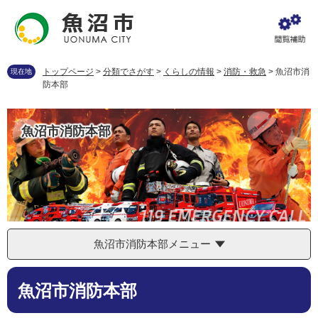
ペ
メ
ー
ニ
ジ
ュ
の
ー
先
を
トップページ
>
分類でさがす
>
くらしの情報
>
消防・救急
>
魚沼市消
現在地
頭
飛
防本部
で
ば
す
し
。
て
魚沼市消防本部
本
文
へ
魚沼市消防本部メニュー
本
魚沼市消防本部
文