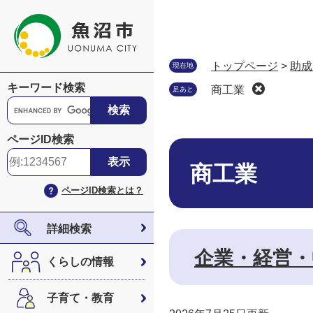
ペ
メ
ー
ニ
ジ
ュ
の
ー
トップページ
>
助成
現在地
先
を
キーワード検索
商工業
足あと
頭
飛
G
で
ば
o
す
し
o
ページID検索
。
て
本
g
本
文
l
商工業
文
e
ページID検索とは？
へ
カ
ス
タ
詳細検索
ム
企業・経営・
検
くらしの情報
索
子育て・教育