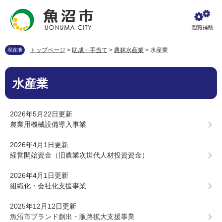
ペ
メ
ー
ニ
ジ
ュ
の
ー
先
を
トップページ
>
助成・手当て
>
農林水産業
>
水産業
現在地
頭
飛
で
ば
本
す
し
水産業
文
。
て
本
文
2026年5月22日更新
へ
農業用機械設備導入事業
2026年4月1日更新
経営開始資金（旧農業次世代人材投資資金）
2026年4月1日更新
組織化・会社化支援事業
2025年12月12日更新
魚沼市ブランド創出・販路拡大支援事業