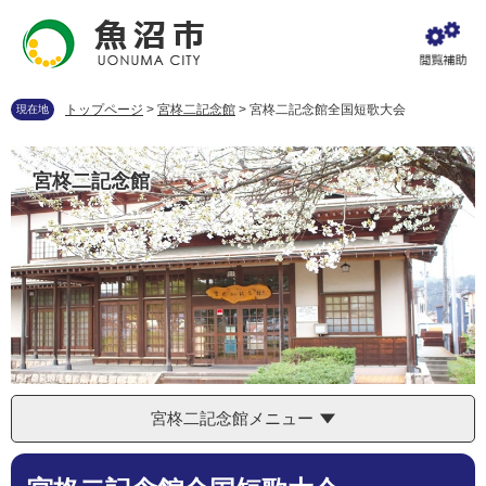
ペ
メ
ー
ニ
ジ
ュ
の
ー
先
を
トップページ
>
宮柊二記念館
>
宮柊二記念館全国短歌大会
現在地
頭
飛
で
ば
す
し
宮柊二記念館
。
て
本
文
へ
宮柊二記念館メニュー
本