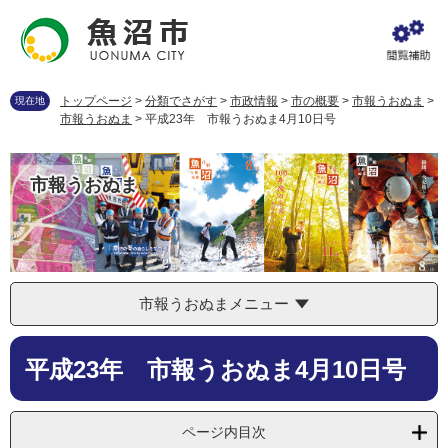
ペ
メ
ー
ニ
ジ
ュ
の
ー
先
を
トップページ
>
分類でさがす
>
市政情報
>
市の概要
>
市報うおぬま
>
現在地
頭
飛
市報うおぬま
>
平成23年 市報うおぬま4月10日号
で
ば
す
し
。
て
市報うおぬま
本
文
へ
市報うおぬまメニュー
本
平成23年 市報うおぬま4月10日号
文
ページ内目次