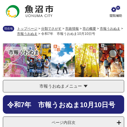
ペ
メ
ー
ニ
ジ
ュ
の
ー
先
を
トップページ
>
分類でさがす
>
市政情報
>
市の概要
>
市報うおぬま
>
現在地
頭
飛
市報うおぬま
>
令和7年 市報うおぬま10月10日号
で
ば
す
し
。
て
市報うおぬま
本
文
へ
市報うおぬまメニュー
本
令和7年 市報うおぬま10月10日号
文
ページ内目次