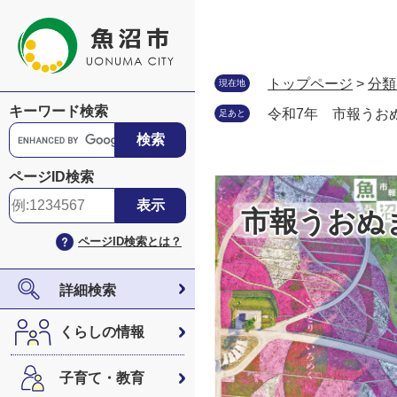
ペ
メ
ー
ニ
ジ
ュ
の
ー
トップページ
>
分類
現在地
先
を
キーワード検索
令和7年 市報うおぬ
足あと
頭
飛
G
で
ば
o
す
し
o
ページID検索
。
て
g
本
l
市報うおぬ
文
e
ページID検索とは？
へ
カ
ス
タ
詳細検索
ム
検
くらしの情報
索
子育て・教育