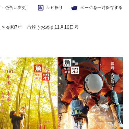
ズ・色合い変更
ルビ振り
ページを一時保存する
ま
>
令和7年 市報うおぬま11月10日号