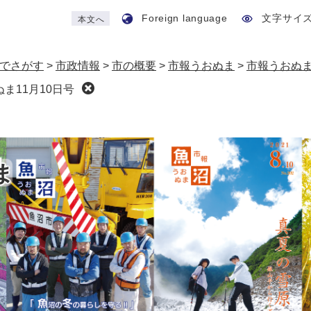
Foreign language
文字サイ
本文へ
でさがす
>
市政情報
>
市の概要
>
市報うおぬま
>
市報うおぬ
ま11月10日号
ま