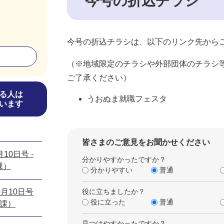
今号の折込チラシ
今号の折込チラシは、以下のリンク先から
（※地域限定のチラシや外部団体のチラシ
ご了承ください）
る人は
うおぬま就職フェスタ
います
皆さまのご意見をお聞かせください
10日号 -
分かりやすかったですか？
課）
分かりやすい
普通
月10日号
役に立ちましたか？
役に立った
普通
報課）
見つけやすかったですか？