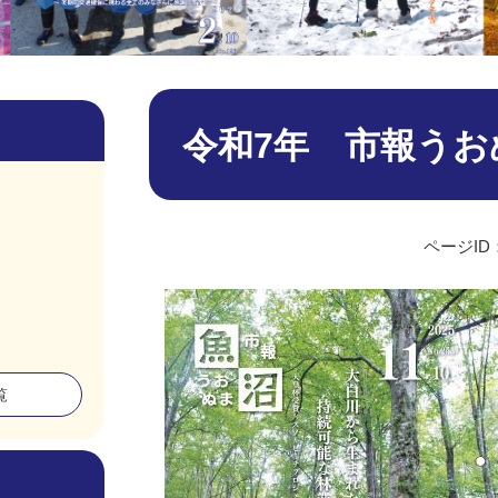
本
文
令和7年 市報うおぬ
ページID：
覧