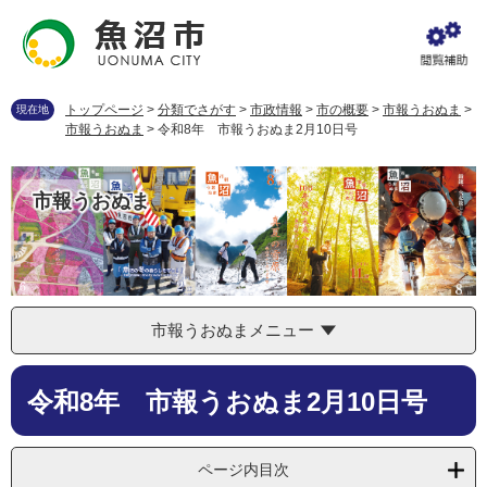
ペ
メ
ー
ニ
ジ
ュ
の
ー
先
を
トップページ
>
分類でさがす
>
市政情報
>
市の概要
>
市報うおぬま
>
現在地
頭
飛
市報うおぬま
>
令和8年 市報うおぬま2月10日号
で
ば
す
し
。
て
市報うおぬま
本
文
へ
市報うおぬまメニュー
本
令和8年 市報うおぬま2月10日号
文
ページ内目次