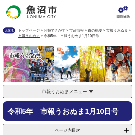
ペ
メ
ー
ニ
ジ
ュ
の
ー
先
を
トップページ
>
分類でさがす
>
市政情報
>
市の概要
>
市報うおぬま
>
現在地
頭
飛
市報うおぬま
>
令和5年 市報うおぬま1月10日号
で
ば
す
し
。
て
市報うおぬま
本
文
へ
市報うおぬまメニュー
本
令和5年 市報うおぬま1月10日号
文
ページ内目次