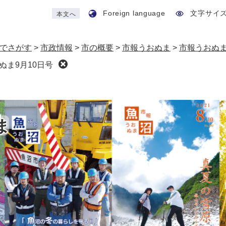
Foreign language
文字サイ
本文へ
でさがす
>
市政情報
>
市の概要
>
市報うおぬま
>
市報うおぬ
ぬま9月10日号
ま