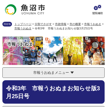
ペ
メ
ー
ニ
ジ
ュ
の
ー
先
を
トップページ
>
分類でさがす
>
市政情報
>
市の概要
>
市報うおぬま
>
現在地
頭
飛
市報うおぬま
>
令和3年 市報うおぬまお知らせ版3月25日号
で
ば
す
し
。
て
市報うおぬま
本
文
へ
市報うおぬまメニュー
本
令和3年 市報うおぬまお知らせ版3
文
月25日号