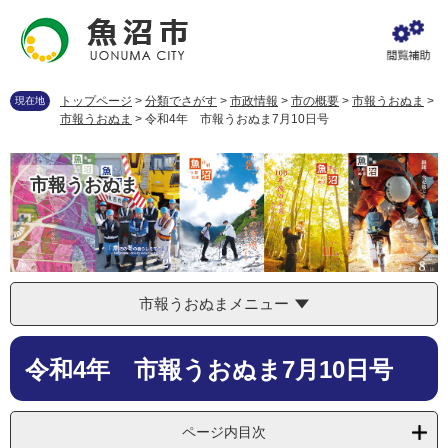
ペ
メ
ー
ニ
ジ
ュ
の
ー
先
を
トップページ
>
分類でさがす
>
市政情報
>
市の概要
>
市報うおぬま
>
現在地
頭
飛
市報うおぬま
>
令和4年 市報うおぬま7月10日号
で
ば
す
し
。
て
市報うおぬま
本
文
へ
市報うおぬまメニュー
本
令和4年 市報うおぬま7月10日号
文
ページ内目次