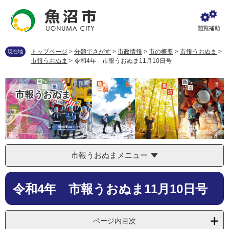
ペ
メ
ー
ニ
ジ
ュ
の
ー
先
を
トップページ
>
分類でさがす
>
市政情報
>
市の概要
>
市報うおぬま
>
現在地
頭
飛
市報うおぬま
>
令和4年 市報うおぬま11月10日号
で
ば
す
し
。
て
市報うおぬま
本
文
へ
市報うおぬまメニュー
本
令和4年 市報うおぬま11月10日号
文
ページ内目次