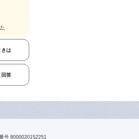
た
ときは
と回答
号 8000020152251