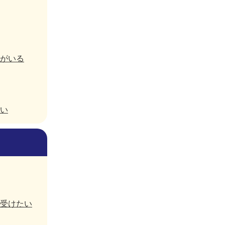
がいる
い
受けたい