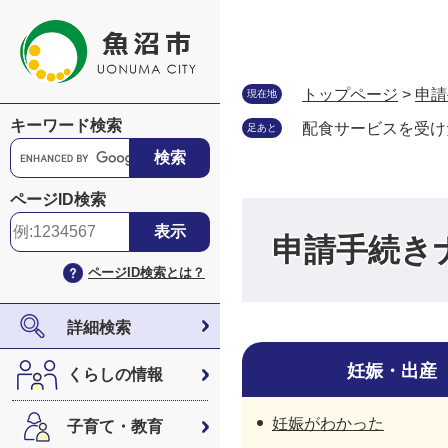
ペ
メ
ー
ニ
ジ
ュ
の
ー
トップページ
>
申請
現在地
先
を
キーワード検索
配食サービスを受け
足あと
頭
飛
G
で
ば
o
す
し
o
ページID検索
。
て
g
本
l
申請手続き
文
e
ページID検索とは？
へ
カ
ス
タ
詳細検索
ム
検
妊娠・出産
くらしの情報
索
妊娠がわかった
子育て・教育