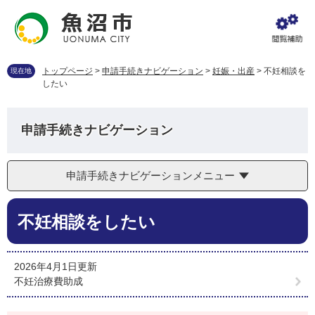
ペ
メ
ー
ニ
ジ
ュ
の
ー
先
を
トップページ
>
申請手続きナビゲーション
>
妊娠・出産
>
不妊相談を
現在地
頭
飛
したい
で
ば
す
し
。
て
申請手続きナビゲーション
本
文
へ
申請手続きナビゲーションメニュー
本
不妊相談をしたい
文
2026年4月1日更新
不妊治療費助成