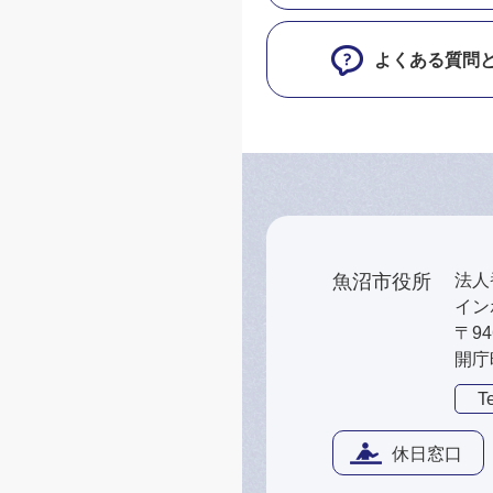
よくある質問
魚沼市役所
法人番
インボ
〒9
開庁
Te
休日窓口