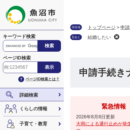
ペ
メ
ー
ニ
ジ
ュ
の
ー
トップページ
>
申請
現在地
先
を
キーワード検索
結婚したい
足あと
頭
飛
G
で
ば
o
す
し
o
ページID検索
。
て
g
本
l
申請手続き
文
e
ページID検索とは？
へ
カ
ス
タ
詳細検索
ム
緊急情報
検
くらしの情報
索
2026年8月8日更新
子育て・教育
大雨による通行止めが発