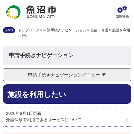
ペ
メ
ー
ニ
ジ
ュ
の
ー
先
を
トップページ
>
申請手続きナビゲーション
>
老後・介護
>
施設を利用
現在地
頭
飛
したい
で
ば
す
し
。
て
申請手続きナビゲーション
本
文
へ
申請手続きナビゲーションメニュー
本
施設を利用したい
文
2026年6月1日更新
介護保険で利用できるサービスについて