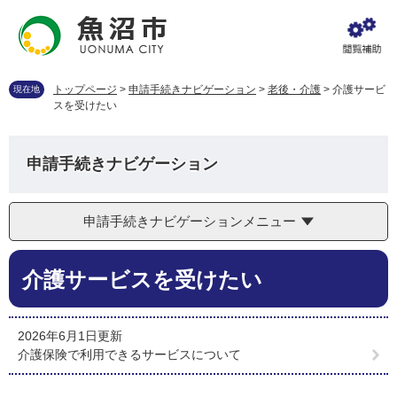
ペ
メ
ー
ニ
ジ
ュ
の
ー
先
を
トップページ
>
申請手続きナビゲーション
>
老後・介護
>
介護サービ
現在地
頭
飛
スを受けたい
で
ば
す
し
。
て
申請手続きナビゲーション
本
文
へ
申請手続きナビゲーションメニュー
本
介護サービスを受けたい
文
2026年6月1日更新
介護保険で利用できるサービスについて