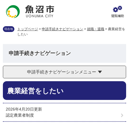
ペ
メ
ー
ニ
ジ
ュ
の
ー
先
を
トップページ
>
申請手続きナビゲーション
>
就職・退職
>
農業経営を
現在地
頭
飛
したい
で
ば
す
し
。
て
申請手続きナビゲーション
本
文
へ
申請手続きナビゲーションメニュー
本
農業経営をしたい
文
2026年4月20日更新
認定農業者制度