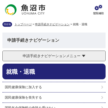
ペ
メ
ー
ニ
ジ
ュ
の
ー
先
を
トップページ
>
申請手続きナビゲーション
>
就職・退職
現在地
頭
飛
で
ば
す
し
申請手続きナビゲーション
。
て
本
文
申請手続きナビゲーションメニュー
へ
本
就職・退職
文
国民健康保険に加入する
国民健康保険を喪失する
国民年金保険料の免除を受けたい