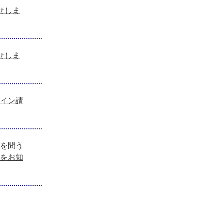
せしま
せしま
イン請
を問う
をお知