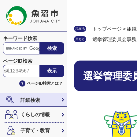
ペ
メ
ー
ニ
ジ
ュ
の
ー
トップページ
>
組織
現在地
先
を
キーワード検索
選挙管理委員会事務
足あと
頭
飛
G
で
ば
o
す
し
o
ページID検索
。
て
本
g
本
文
l
選挙管理委
文
e
ページID検索とは？
へ
カ
ス
タ
詳細検索
ム
検
くらしの情報
索
子育て・教育