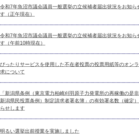
令和7年魚沼市議会議員一般選挙の立候補者届出状況をお知ら
す（正午現在）
令和7年魚沼市議会議員一般選挙の立候補者届出状況をお知ら
す（午前10時現在）
ぴったりサービスを使用した不在者投票の投票用紙等のオンラ
求について
「新潟県条例（東京電力柏崎刈羽原子力発電所の再稼働の是非
新潟県民投票条例）制定請求者署名簿」の有効署名数（確定）
らせします
明るい選挙出前授業を実施しました