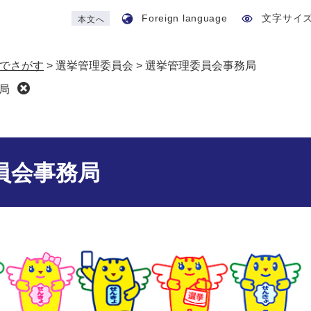
Foreign language
文字サイ
本文へ
でさがす
>
選挙管理委員会
>
選挙管理委員会事務局
局
員会事務局