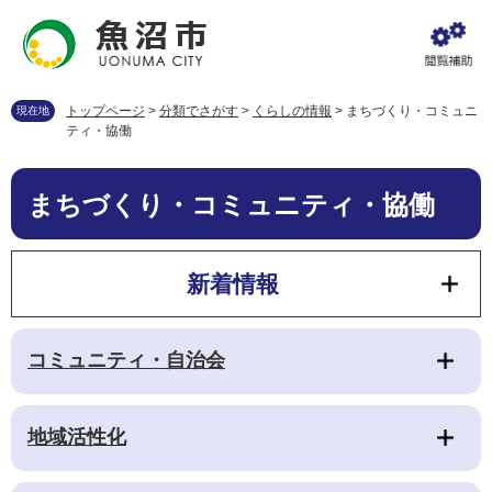
ペ
メ
ー
ニ
ジ
ュ
の
ー
先
を
トップページ
>
分類でさがす
>
くらしの情報
>
まちづくり・コミュニ
現在地
頭
飛
ティ・協働
で
ば
す
し
本
。
て
まちづくり・コミュニティ・協働
文
本
文
へ
新着情報
コミュニティ・自治会
地域活性化