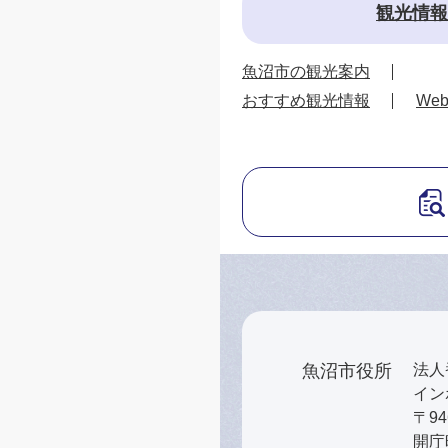
観光情報
魚沼市の観光案内
おすすめ観光情報
We
魚沼市役所
法人番
インボ
〒9
開庁