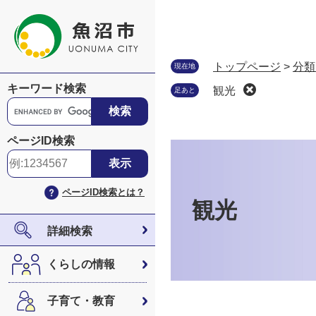
ペ
メ
ー
ニ
ジ
ュ
の
ー
トップページ
>
分類
現在地
先
を
キーワード検索
観光
足あと
頭
飛
G
で
ば
o
す
し
o
ページID検索
。
て
本
g
本
文
l
文
e
ページID検索とは？
へ
カ
観光
ス
タ
詳細検索
ム
検
くらしの情報
索
子育て・教育