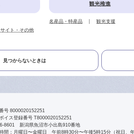
観光推進
名産品・特産品
観光支援
bサイト・その他
見つからないときは
号 8000020152251
イス登録番号 T8000020152251
46-8601 新潟県魚沼市小出島910番地
時間：月曜日〜金曜日 午前8時30分〜午後5時15分（祝日、