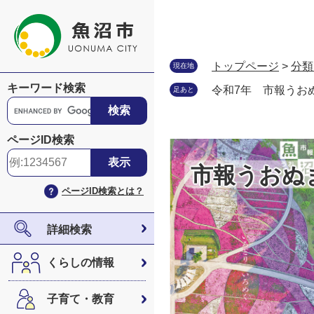
ペ
メ
ー
ニ
ジ
ュ
の
ー
トップページ
>
分類
現在地
先
を
キーワード検索
令和7年 市報うおぬ
足あと
頭
飛
G
で
ば
o
す
し
o
ページID検索
。
て
g
本
l
市報うおぬ
文
e
ページID検索とは？
へ
カ
ス
タ
詳細検索
ム
検
くらしの情報
索
子育て・教育