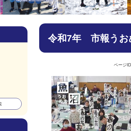
本
文
令和7年 市報うお
ページID
覧