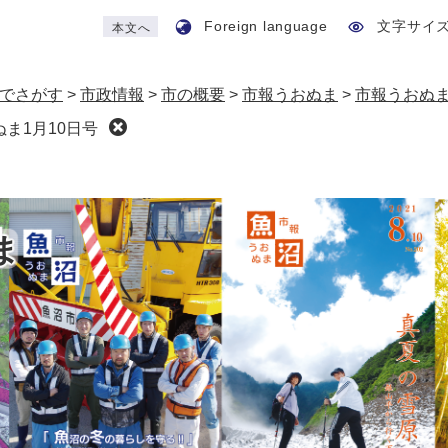
Foreign language
文字サイ
本文へ
でさがす
>
市政情報
>
市の概要
>
市報うおぬま
>
市報うおぬ
ま1月10日号
ま