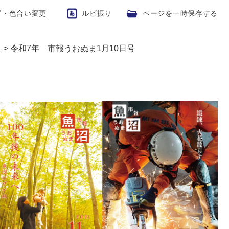
ズ・色合い変更
ルビ振り
ページを一時保存する
ま
>
令和7年 市報うおぬま1月10日号