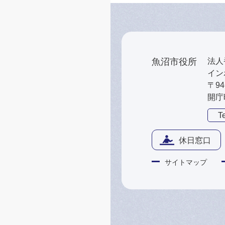
魚沼市役所
法人番
インボ
〒9
開庁
Te
休日窓口
サイトマップ