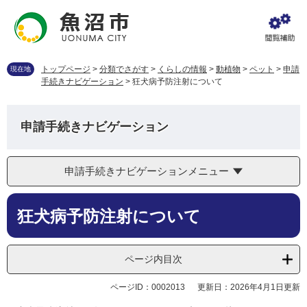
ペ
メ
ー
ニ
ジ
ュ
の
ー
先
を
トップページ
>
分類でさがす
>
くらしの情報
>
動植物
>
ペット
>
申請
現在地
頭
飛
手続きナビゲーション
>
狂犬病予防注射について
で
ば
す
し
。
て
申請手続きナビゲーション
本
文
へ
申請手続きナビゲーションメニュー
本
狂犬病予防注射について
文
ページ内目次
ページID：0002013
更新日：2026年4月1日更新