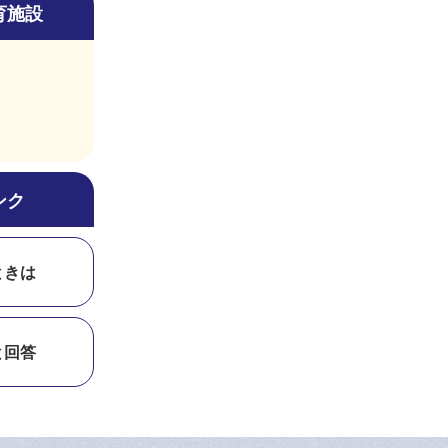
育施設
ンク
ときは
と回答