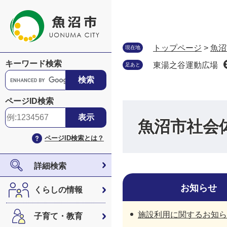
ペ
メ
ー
ニ
ジ
ュ
の
ー
トップページ
>
魚沼
現在地
先
を
キーワード検索
東湯之谷運動広場
足あと
頭
飛
G
で
ば
o
す
し
o
ページID検索
。
て
g
本
l
魚沼市社会
文
e
ページID検索とは？
へ
カ
ス
タ
詳細検索
ム
検
お知らせ
くらしの情報
索
施設利用に関するお知ら
子育て・教育