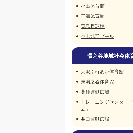
小出体育館
干溝体育館
青島野球場
小出北部プール
湯之谷地域社会体
大沢ふれあい体育館
東湯之谷体育館
薬師運動広場
トレーニングセンター「
ム」
井口運動広場