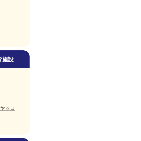
育施設
ヤッコ