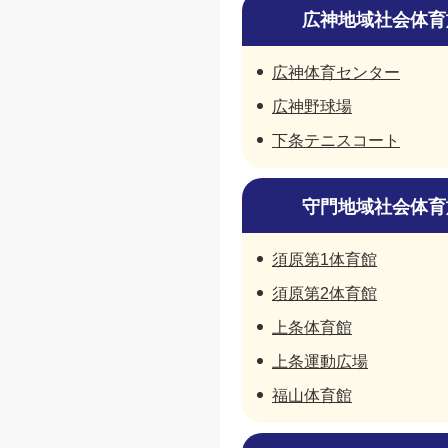
広神地域社会体育
広神体育センター
広神野球場
下条テニスコート
守門地域社会体育
須原第1体育館
須原第2体育館
上条体育館
上条運動広場
福山体育館