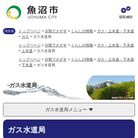
ペ
メ
ー
ニ
ジ
ュ
の
ー
先
を
トップページ
>
分類でさがす
>
くらしの情報
>
ガス・上水道・下水道
現在地
頭
飛
>
ガス
>
ガス水道局
で
ば
トップページ
>
分類でさがす
>
くらしの情報
>
ガス・上水道・下水道
す
し
>
上水道
>
ガス水道局
。
て
トップページ
>
分類でさがす
>
くらしの情報
>
ガス・上水道・下水道
本
>
下水道
>
ガス水道局
文
へ
ガス水道局
ガス水道局メニュー
本
ガス水道局
文