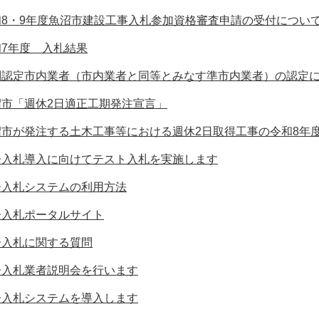
和8・9年度魚沼市建設工事入札参加資格審査申請の受付につい
和7年度 入札結果
別認定市内業者（市内業者と同等とみなす準市内業者）の認定
沼市「週休2日適正工期発注宣言」
沼市が発注する土木工事等における週休2日取得工事の令和8年
子入札導入に向けてテスト入札を実施します
子入札システムの利用方法
子入札ポータルサイト
子入札に関する質問
子入札業者説明会を行います
子入札システムを導入します