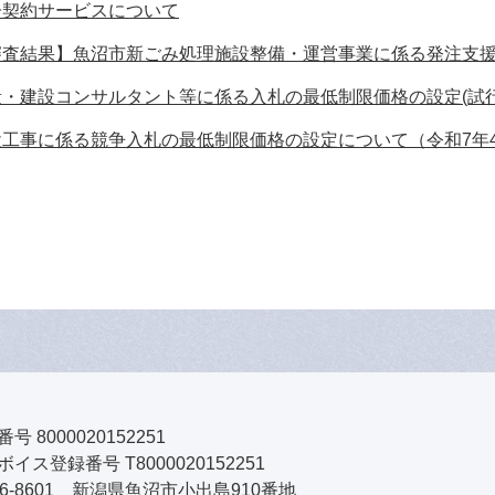
子契約サービスについて
審査結果】魚沼市新ごみ処理施設整備・運営事業に係る発注支
量・建設コンサルタント等に係る入札の最低制限価格の設定(試行
設工事に係る競争入札の最低制限価格の設定について（令和7年
号 8000020152251
イス登録番号 T8000020152251
46-8601 新潟県魚沼市小出島910番地