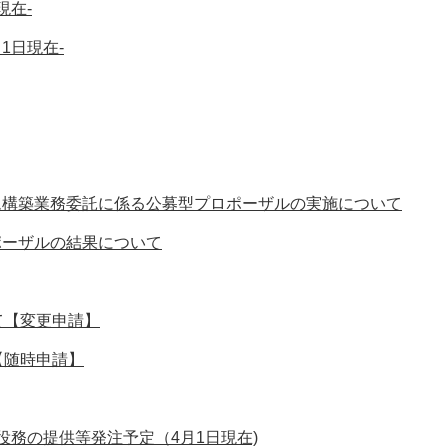
現在-
1日現在-
ム構築業務委託に係る公募型プロポーザルの実施について
ポーザルの結果について
て【変更申請】
【随時申請】
務の提供等発注予定（4月1日現在)