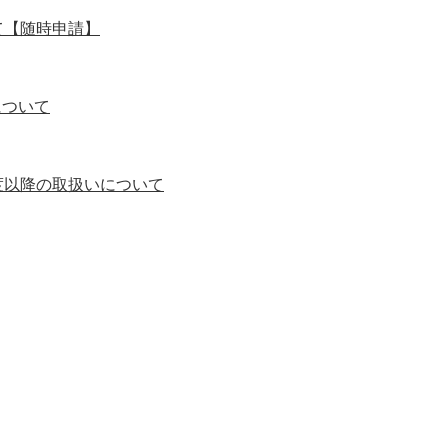
て【随時申請】
について
度以降の取扱いについて