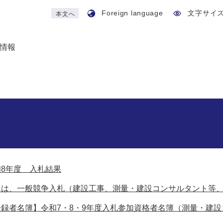
Foreign language
文字サイ
本文へ
情報
和8年度 入札結果
日は、一般競争入札（建設工事、測量・建設コンサルタント等
登録者名簿】令和7・8・9年度入札参加資格者名簿（測量・建設