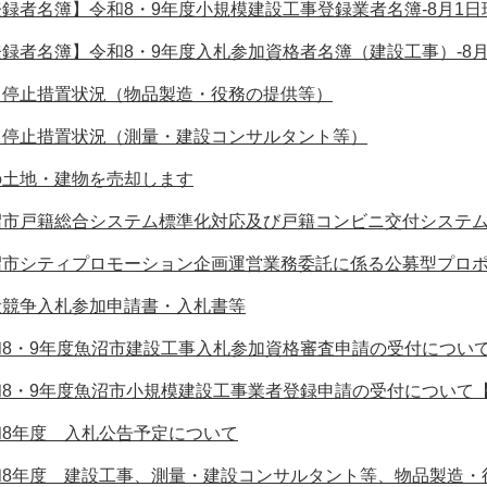
録者名簿】令和8・9年度小規模建設工事登録業者名簿-8月1日
録者名簿】令和8・9年度入札参加資格者名簿（建設工事）-8月
名停止措置状況（物品製造・役務の提供等）
名停止措置状況（測量・建設コンサルタント等）
の土地・建物を売却します
沼市戸籍総合システム標準化対応及び戸籍コンビニ交付システ
沼市シティプロモーション企画運営業務委託に係る公募型プロ
般競争入札参加申請書・入札書等
和8・9年度魚沼市建設工事入札参加資格審査申請の受付につい
和8・9年度魚沼市小規模建設工事業者登録申請の受付について
和8年度 入札公告予定について
和8年度 建設工事、測量・建設コンサルタント等、物品製造・役