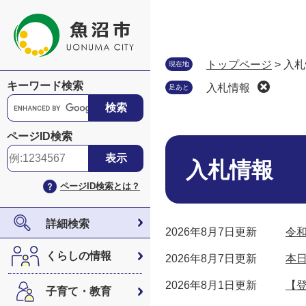
ペ
メ
ー
ニ
ジ
ュ
の
ー
トップページ
>
入札
現在地
先
を
キーワード検索
入札情報
足あと
頭
飛
G
で
ば
o
す
し
o
ページID検索
。
て
本
g
本
文
l
入札情報
文
e
ページID検索とは？
へ
カ
ス
タ
詳細検索
2026年8月7日更新
令
ム
検
くらしの情報
2026年8月7日更新
本
索
2026年8月1日更新
【
子育て・教育